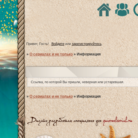
Привет, Гость!
Войдите
или
зарегистрируйтесь
.
»
О сериалах и не только
»
Информация
Ссылка, по которой Вы пришли, неверная или устаревшая.
»
О сериалах и не только
»
Информация