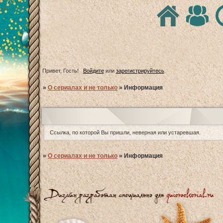
Привет, Гость!
Войдите
или
зарегистрируйтесь
.
»
О сериалах и не только
»
Информация
Ссылка, по которой Вы пришли, неверная или устаревшая.
»
О сериалах и не только
»
Информация