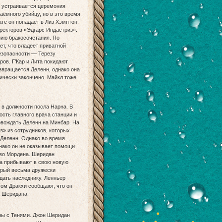
и устраивается церемония
аёмного убийцу, но в это время
те он попадает в Лиз Хэмптон.
ректоров «Эдгарс Индастриз».
нию бракосочетания. По
т, что владеет приватной
езопасности — Терезу
ов. Г’Кар и Лита покидают
звращается Деленн, однако она
ически закончено. Майкл тоже
 в должности посла Нарна. В
сть главного врача станции и
овождать Деленн на Минбар. На
з» из сотрудников, которых
 Деленн. Однако во время
днако он не оказывает помощи
тво Мордена. Шеридан
на прибывают в свою новую
орый весьма дружески
дать наследнику. Ленньер
том Дракхи сообщают, что он
а Шеридана.
йны с Тенями. Джон Шеридан