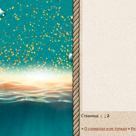
Страница:
«
1
2
»
О сериалах и не только
»
Ре