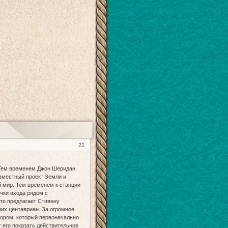
21
 Тем временем Джон Шеридан
овместный проект Земли и
й мир. Тем временем к станции
чки входа рядом с
то предлагает Стивену
ших центавриан. За огромное
тором, который первоначально
 его показать действительное