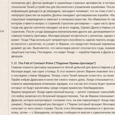
положение дел. Доктор приводит в хранилище странных артефактов, в которы
технологии Теней устройства для беспилотного управления кораблями. После 
информация доводится до Шеридана, президент понимает, что за этим стоят 
гиперпространстве на корабль Деленн нападают центаврианские корабли. «Бе
серьёзные повреждения и зависает в гиперпространстве. На «Вавилоне-5» пр
котором ставится вопрос о странной стратегии центавриан — одна часть фло
тогда как другая хаотично нападает на всех подряд. Однако Дрази и Нарны ут
сть
стратегию. После ухода Шеридана военачальники других рас договариваются
главную планету Центавра. Моллари решает встретиться с регентом, однако 
может. Тогда Г’Кар использует неприятную способность нарнов портить возду
встретится с регентом, то узнаёт от Вирини, что предстоят большие перемены,
доживёт до них. Выясняется, что напоследок регент отослал все суда, охран
защитную систему. Последнее, что видит Лондо — корабли Нарнов и Дрази в
дворцом.
5.18.
The Fall of Centauri Prime ("Падение Примы Центавра")
Главная планета Центавра оказывается лёгкой добычей для флота Нарнов и Д
Моллари видит, как горит столица. В этот момент регент Вирини знакомит его
о последних словах Мордена. Теперь слуги Теней пришли отомстить за своих
Прайм избран Дракхами в качестве своего нового дома. Лондо отказывается, 
планета заминирована атомными зарядам, и в случае его отказа будет произ
которых не будут различимы среди следов вражеских бомбардировок.
Вирини предлагает Лондо единственный выход — регент совершит самоубийст
что войну развязал его безумный предшественник. Так же Вирини показывает
Дракхов, которое контролирует сознание того, на ком паразитирует. Когда пара
умирает. Лондо последний раз беседует с Г’Каром (который прощает Моллари),
получает от него своего стража. После этого Моллари связывается с флотом 
атаку, затем — с Шериданом, которому сообщается версия о единоличном при