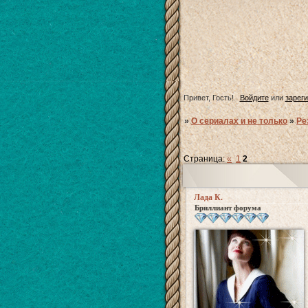
Привет, Гость!
Войдите
или
зарег
»
О сериалах и не только
»
Ре
Страница:
«
1
2
Лада К.
Бриллиант форума