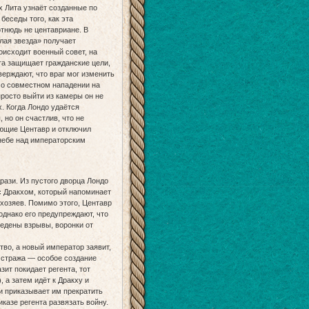
х Лита узнаёт созданные по
беседы того, как эта
отнюдь не центавриане. В
лая звезда» получает
оисходит военный совет, на
та защищает гражданские цели,
верждают, что враг мог изменить
 о совместном нападении на
просто выйти из камеры он не
х. Когда Лондо удаётся
 но он счастлив, что не
яющие Центавр и отключил
 небе над императорским
рази. Из пустого дворца Лондо
 с Дракхом, который напоминает
 хозяев. Помимо этого, Центавр
однако его предупреждают, что
ведены взрывы, воронки от
во, а новый император заявит,
 стража — особое создание
зит покидает регента, тот
 а затем идёт к Дракху и
и приказывает им прекратить
казе регента развязать войну.