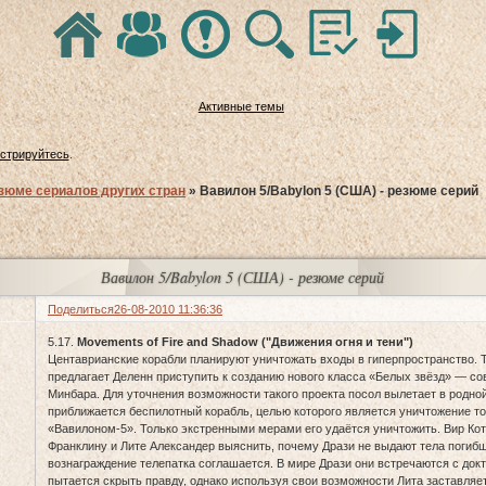
Активные темы
истрируйтесь
.
зюме сериалов других стран
»
Вавилон 5/Babylon 5 (США) - резюме серий
Вавилон 5/Babylon 5 (США) - резюме серий
Поделиться
26-08-2010 11:36:36
5.17.
Movements of Fire and Shadow ("Движения огня и тени")
Центаврианские корабли планируют уничтожать входы в гиперпространство.
предлагает Деленн приступить к созданию нового класса «Белых звёзд» — с
Минбара. Для уточнения возможности такого проекта посол вылетает в родно
приближается беспилотный корабль, целью которого является уничтожение то
«Вавилоном-5». Только экстренными мерами его удаётся уничтожить. Вир Кот
Франклину и Лите Александер выяснить, почему Дрази не выдают тела погиб
вознаграждение телепатка соглашается. В мире Дрази они встречаются с док
пытается скрыть правду, однако используя свои возможности Лита заставляет