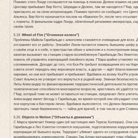
Помимо этого Лондо соглашается на помощь в поисках Деленн взамен на ум
Центавр прибывают Вир Котто, Шеридан и Деленн, там же находится Г’Кар, од
пригласить их на свою интронизацию. Помимо прочего он сообщает, что Цент
Альянса. Вир Котто назначается послом на «Вавилон-5», после чего отсылае
с планеты. В финальном кадре Лондо, облечённый регалиями императора, си
своём троне.
5.19.
Wheel of Fire ("Огненное колесо")
Проблемы Майкла Гарибальди с алкоголем становятся очевидным для всех. 
отстраняет его от работы. Элизабет Локли пытается помочь бывшему шефу р
о своём отце и о себе, о пристрастии обоих к алкоголю и к психотропным ве
капитан вызывает на станцию старую возлюбленную Гарибальди Лиз Хемптон,
помочь ей управлять корпорацией покойного мужа. Г'Кара крайне утомляет п
соплеменников. Доходит до того, что Кха-Ри требуют возвращения его на Нар
совета хочет передать ему верховную власть, а другая — ждёт благословения
нарнами, но они всё пребывают и пребывают. Вдобавок ко всему Кха’Ри угрож
Совет Альянса не уговорит его вернуться в родной мир. Земная безопасност
Литы Александер по финансированию террористической деятельности против п
телепатические способности многократно возросли, арестовать её удаётся т
Г’Кар, который тоже не может оставаться на станции, предлагает Лите улетет
Александер имеет беседу с Гарибальди, во время которой они обсуждают спо
пси-корпусом и Бестером лично. Вдобавок выясняется, что Деленн беременна
протекать такая беременность — тайна для врачей, в том числе и для Стивен
5.20.
Objects in Motion ("Объекты в движении")
С Марса прилетает Номер один (её настоящее имя Тереза Холлоран). Она соо
Гарибальди и Лиз Хэмптон готовится покушение, подготовленное коррумпир
корпорации её бывшего мужа. Террорист убивает одного из сотрудников служ
модифицировать коммуникатор. Однако Зак Аллан разгадывает план убийцы.