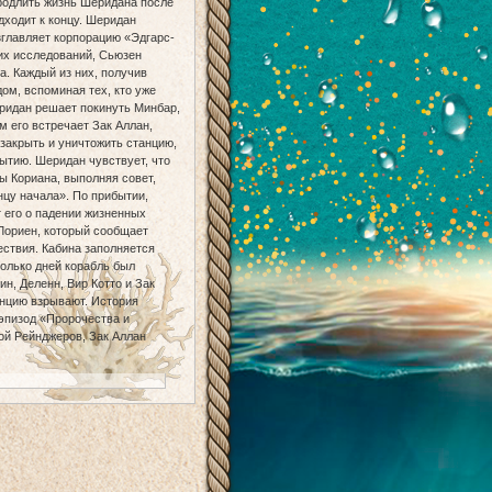
продлить жизнь Шеридана после
одходит к концу. Шеридан
зглавляет корпорацию «Эдгарс-
их исследований, Сьюзен
. Каждый из них, получив
дом, вспоминая тех, кто уже
еридан решает покинуть Минбар,
м его встречает Зак Аллан,
закрыть и уничтожить станцию,
ытию. Шеридан чувствует, что
ы Кориана, выполняя совет,
нцу начала». По прибытии,
 его о падении жизненных
Лориен, который сообщает
ествия. Кабина заполняется
колько дней корабль был
н, Деленн, Вир Котто и Зак
анцию взрывают. История
(эпизод «Пророчества и
ой Рейнджеров, Зак Аллан