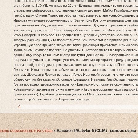
несколько раз видит один и тот же сон: Лориен объясняет ему, что он может 
его гибели на За'Ха'Думе лишь на 20 лет. Шеридан понимает, что его время п
отправляет рейнджеров с посланиями к своим друзьям. Майкл Гарибальди во
Гарибальди»; Стивен Франклин работает на Земле во главе ксенобиологическ
Иванова — генерал вооружённых сил Земли, Вир Котто — император Центавра
приглашение на обед, понимает, что это означает. Друзья встречаются за обе
умер к тому времени — Г'Кара, Лондо Моллари, Ленньера, Маркуса Коула. Ш
чтобы умереть в космосе. Он прощается с Деленн и улетает на Вавилон-5. Та
который рассказывает, что правительство Земного альянса приняло решение 
утратившую своё прежнее значение. Аллан руководит приготовлениями к закр
жизнь в нём начинает постепенно угасать. Он отправляется в сторону систем
данный ему когда-то Кошем: «Когда наступит длинная ночь, возвращайся к ко
Шеридан ощущает, что смерть уже близка. Компьютер корабля предупреждает
показателей, но Шердиан приказывает компьютеру отключиться. Появляется 
Джону, что Изначальные не забыли его и что настало время для нового путеш
светом, Шеридан и Лориен исчезают. Голос Ивановой говорит, что спустя нес
обнаружен, но без каких-либо следов Шеридана. Иванова, Гарибальди, Франкли
Аллан посещают церемонию закрытия «Вавилона-5». После её окончания, ст
«Вавилона-5» заканчивается «в огне», как и было предсказано леди Ладирой 
предсказания»). Гарибальди возвращается на Марс, Иванова становится глав
начинает работать вместе с Виром на Центавре.
0
зюме сериалов других стран
»
Вавилон 5/Babylon 5 (США) - резюме серий