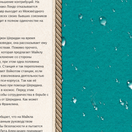
еньшение контрибуций. На
нако Лондо отказывается
авр выходит из Межзвёздного
т всех своих бывших союзников
дит в полном одиночестве на
Джон Шеридан на время
азведки, она рассказывает ему
ществам. Помимо прочего,
 которая предлагает Майклу
оклонение со стороны
н, при этом одна половина
. Станция и так переполнена
ают бойкотом станции, если
ь взволнована деятельностью
си-корпуса. Так как её
олько при помощи Шеридана.
ь в космос. Перед этим
собы сотрудничества в борьбе с
 от Шеридана. Как может
а Франклина.
бщает, что на Майкла
ованным руководством
бы безопасности и пытается
 Лита Александер принимает